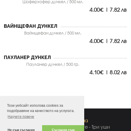
Шоферхофер дункел / 500 мл.
4.00€ | 7.82 лв
ВАЙНЩЕФАН ДУНКЕЛ
Вайнщефан дункел / 500 мл.
4.00€ | 7.82 лв
ПАУЛАНЕР ДУНКЕЛ
Пауланер дункел / 500 гр.
4.10€ | 8.02 лв
Този уебсайт използва cookies за
подобравяне на качеството на услугата.
Научете повече
Доставка на храна
Бирария Халбите | Халбите - Три уши
Не съм съгласен
Съгласен съм